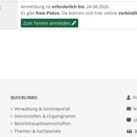
g
Anmeldung ist
erforderlich bis:
24.08.2026.
Es gibt
freie Plätze
, Sie können sich hier online
verbindl
Zum Termin anmelden
QUICKLINKS:
F
Verwaltung & Serviceportal
N
Dienststellen & Organigramm
Ü
Bezirkshauptmannschaften
Themen & Fachportale
B